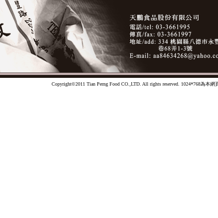
Copyright©2011 Tian Perng Food CO.,LTD. All rights reserved. 1024*